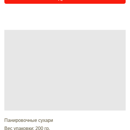
BUILDING
EXCEPTEUR SINT OCCAECAT CUPIDATAT
Панировочные сухари
Вес упаковки: 200 гр.